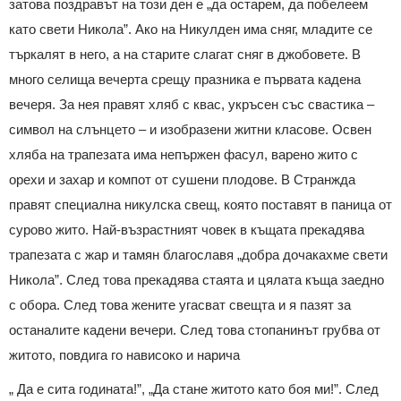
затова поздравът на този ден е „да остарем, да побелеем
като свети Никола”. Ако на Никулден има сняг, младите се
търкалят в него, а на старите слагат сняг в джобовете. В
много селища вечерта срещу празника е първата кадена
вечеря. За нея правят хляб с квас, укръсен със свастика –
символ на слънцето – и изобразени житни класове. Освен
хляба на трапезата има непържен фасул, варено жито с
орехи и захар и компот от сушени плодове. В Странжда
правят специална никулска свещ, която поставят в паница от
сурово жито. Най-възрастният човек в къщата прекадява
трапезата с жар и тамян благославя „добра дочакахме свети
Никола”. След това прекадява стаята и цялата къща заедно
с обора. След това жените угасват свещта и я пазят за
останалите кадени вечери. След това стопанинът грубва от
житото, повдига го нависоко и нарича
„ Да е сита годината!”, „Да стане житото като боя ми!”. След