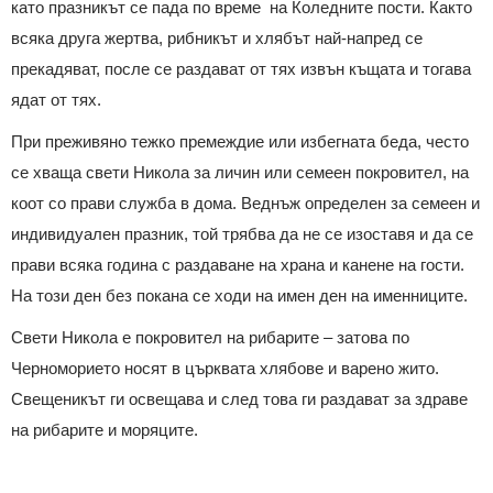
като празникът се пада по време на Коледните пости. Както
всяка друга жертва, рибникът и хлябът най-напред се
прекадяват, после се раздават от тях извън къщата и тогава
ядат от тях.
При преживяно тежко премеждие или избегната беда, често
се хваща свети Никола за личин или семеен покровител, на
коот со прави служба в дома. Веднъж определен за семеен и
индивидуален празник, той трябва да не се изоставя и да се
прави всяка година с раздаване на храна и канене на гости.
На този ден без покана се ходи на имен ден на именниците.
Свети Никола е покровител на рибарите – затова по
Черноморието носят в църквата хлябове и варено жито.
Свещеникът ги освещава и след това ги раздават за здраве
на рибарите и моряците.