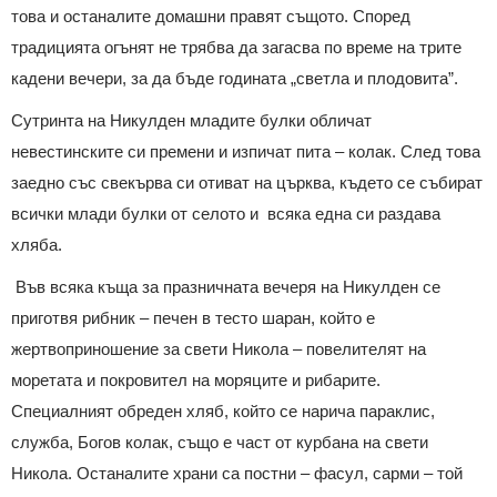
това и останалите домашни правят същото. Според
традицията огънят не трябва да загасва по време на трите
кадени вечери, за да бъде годината „светла и плодовита”.
Сутринта на Никулден младите булки обличат
невестинските си премени и изпичат пита – колак. След това
заедно със свекърва си отиват на църква, където се събират
всички млади булки от селото и всяка една си раздава
хляба.
Във всяка къща за празничната вечеря на Никулден се
приготвя рибник – печен в тесто шаран, който е
жертвоприношение за свети Никола – повелителят на
моретата и покровител на моряците и рибарите.
Специалният обреден хляб, който се нарича параклис,
служба, Богов колак, също е част от курбана на свети
Никола. Останалите храни са постни – фасул, сарми – той