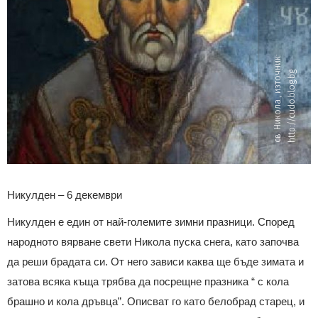
с
в.
Н
и
к
о
л
а
,
и
з
т
о
н
и
к:
h
t
t
p:
/
/
c
u
d
o.
b
l
o
g.
b
ч
g
Никулден – 6 декември
Никулден е един от най-големите зимни празници. Според
народното вярване свети Никола пуска снега, като започва
да реши брадата си. От него зависи каква ще бъде зимата и
затова всяка къща трябва да посрещне празника “ с кола
брашно и кола дръвца”. Описват го като белобрад старец, и