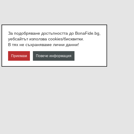
За подобряване достъпността до BonaFide.bg,
уебсайтът използва cookies/бисквитки.
В тях не съхраняваме лични данни!
Приемам
Повече информация
СВЪРЖЕТЕ СЕ С НАС
София,
ул. Атанас Узунов №21
Или ни изпратете съобщение.
info@bonafide.bg