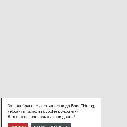
За подобряване достъпността до BonaFide.bg,
уебсайтът използва cookies/бисквитки.
В тях не съхраняваме лични данни!