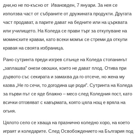
дни,но не по-късно от Ивановден, 7 януари. За нея се
използва част от събраните от дружината продукти. Другата
част продават, а парите дават на бедните или на църквата
или училището. На Коледа се прави търг за откупуване на
моминските краваи, като всеки момък се стреми да откупи
кравая на своята избраница.
Рано сутринта преди изгрев слънце на Коледа стопанинът
„заплашва” онези овошки, които не дават плод. Отива при
дървото със секирата и замахва да го отсече, но жена му
казва „Не го сечи, то догодина ще роди”. Сутринта на Коледа
за първи път се яде блажно – месо след Коледния пост, като
всички отговяват с кавърмата, която цяла нощ е вряла на
огъня.
Цялото село се хваща на празнично коледно хоро, на което
играят и коледарите. След Освобождението на България под