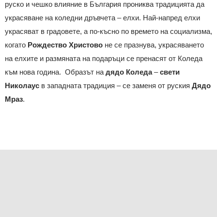
руско и чешко влияние в България прониква традицията да
украсяване на коледни дръвчета – елхи. Най-напред елхи
украсяват в градовете, а по-късно по времето на социализма,
когато
Рождество Христово
не се празнува, украсяването
на елхите и размяната на подаръци се пренасят от Коледа
към нова година. Образът на
дядо Коледа
–
свети
Николаус
в западната традиция – се заменя от руския
Дядо
Мраз
.