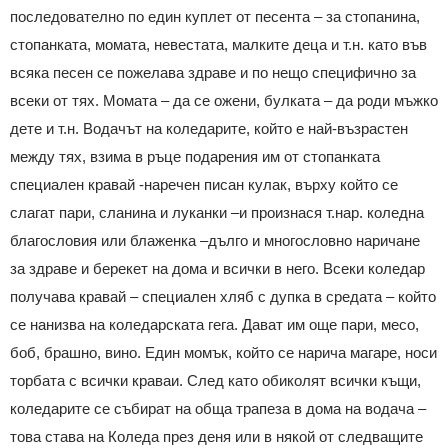
последователно по един куплет от песента – за стопанина,
стопанката, момата, невестата, малките деца и т.н. като във
всяка песен се пожелава здраве и по нещо специфично за
всеки от тях. Момата – да се ожени, булката – да роди мъжко
дете и т.н. Водачът на коледарите, който е най-възрастен
между тях, взима в ръце подарения им от стопанката
специален кравай -наречен писан кулак, върху който се
слагат пари, сланина и луканки –и произнася т.нар. коледна
благословия или блаженка –дълго и многословно наричане
за здраве и берекет на дома и всички в него. Всеки коледар
получава кравай – специален хляб с дупка в средата – който
се нанизва на коледарската гега. Дават им още пари, месо,
боб, брашно, вино. Един момък, който се нарича магаре, носи
торбата с всички краваи. След като обиколят всички къщи,
коледарите се събират на обща трапеза в дома на водача –
това става на Коледа през деня или в някой от следващите