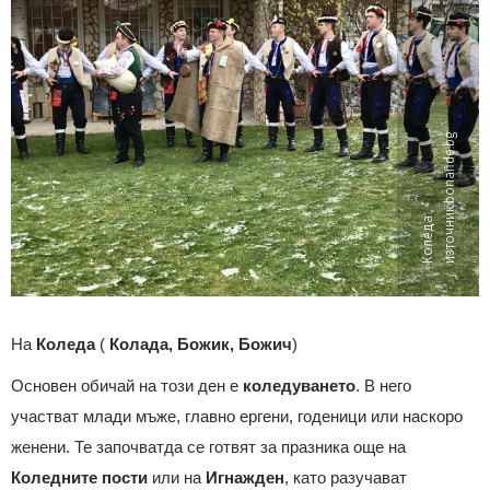
g
К
о
л
е
д
а
,
и
з
т
о
ч
н
и
к:
b
o
n
a
f
i
d
e.
b
На
Коледа
(
Колада, Божик, Божич
)
Основен обичай на този ден е
коледуването
. В него
участват млади мъже, главно ергени, годеници или наскоро
женени. Те започватда се готвят за празника още на
Коледните пости
или на
Игнажден
, като разучават