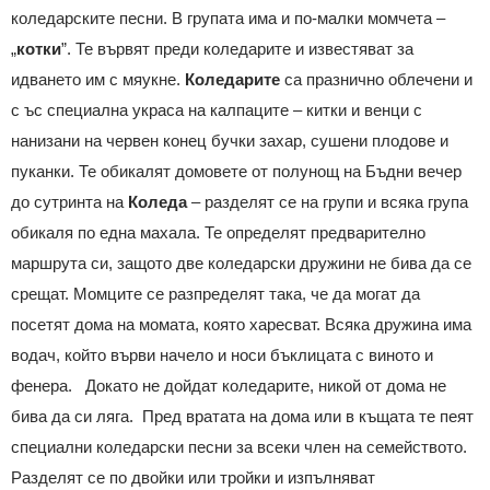
коледарските песни. В групата има и по-малки момчета –
„
котки
”. Те вървят преди коледарите и известяват за
идването им с мяукне.
Коледарите
са празнично облечени и
с ъс специална украса на калпаците – китки и венци с
нанизани на червен конец бучки захар, сушени плодове и
пуканки. Те обикалят домовете от полунощ на Бъдни вечер
до сутринта на
Коледа
– разделят се на групи и всяка група
обикаля по една махала. Те определят предварително
маршрута си, защото две коледарски дружини не бива да се
срещат. Момците се разпределят така, че да могат да
посетят дома на момата, която харесват. Всяка дружина има
водач, който върви начело и носи бъклицата с виното и
фенера. Докато не дойдат коледарите, никой от дома не
бива да си ляга. Пред вратата на дома или в къщата те пеят
специални коледарски песни за всеки член на семейството.
Разделят се по двойки или тройки и изпълняват