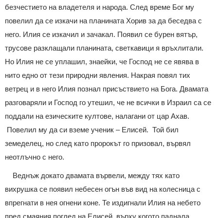
безчестието на владетеля и народа. След време Бог му
повелил да се изкачи на планината Хорив за да беседва с
него. Илия се изкачил и зачакал. Появил се бурен вятър,
трусове разклащали планината, светкавици я връхлитали.
Но Илия не се уплашил, знаейки, че Господ не се явява в
нито едно от тези природни явления. Накрая повял тих
ветрец и в него Илия познал присъствието на Бога. Двамата
разговаряли и Господ го утешил, че не всички в Израил са се
поддали на езическите култове, налагани от цар Ахав.
Повелил му да си вземе ученик – Елисей. Той бил
земеделец, но след като пророкът го призовал, вървял
неотлъчно с него.
Веднъж докато двамата вървели, между тях като
вихрушка се появил небесен огън във вид на колесница с
впрегнати в нея огнени коне. Те издигнали Илия на небето
пред смаяния поглед на Елисей, върху когото паднала