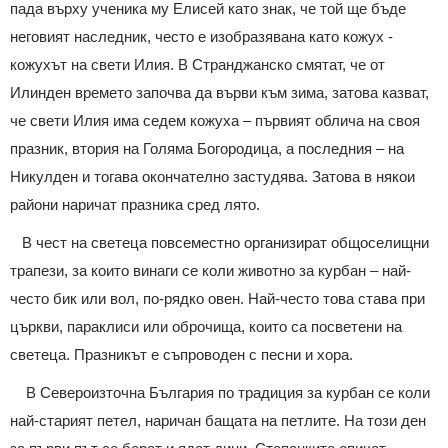
пада върху ученика му Елисей като знак, че той ще бъде
неговият наследник, често е изобразявана като кожух -
кожухът на свети Илия. В Странджанско смятат, че от
Илинден времето започва да върви към зима, затова казват,
че свети Илия има седем кожуха – първият облича на своя
празник, втория на Голяма Богородица, а последния – на
Никулден и тогава окончателно застудява. Затова в някои
райони наричат празника сред лято.
В чест на светеца повсеместно организират общоселищни
трапези, за които винаги се коли животно за курбан – най-
често бик или вол, по-рядко овен. Най-често това става при
църкви, параклиси или оброчища, които са посветени на
светеца. Празникът е съпроводен с песни и хора.
В Североизточна България по традиция за курбан се коли
най-старият петел, наричан бащата на петлите. На този ден