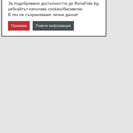
За подобряване достъпността до BonaFide.bg,
уебсайтът използва cookies/бисквитки.
В тях не съхраняваме лични данни!
Приемам
Повече информация
СВЪРЖЕТЕ СЕ С НАС
София,
ул. Атанас Узунов №21
Или ни изпратете съобщение.
info@bonafide.bg