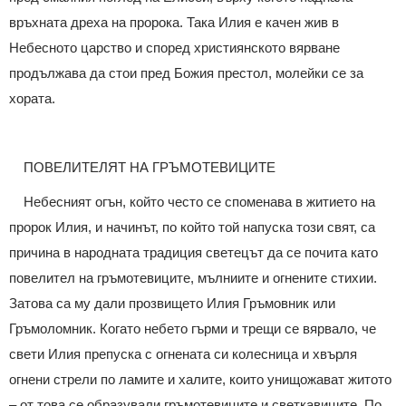
връхната дреха на пророка. Така Илия е качен жив в
Небесното царство и според християнското вярване
продължава да стои пред Божия престол, молейки се за
хората.
ПОВЕЛИТЕЛЯТ НА ГРЪМОТЕВИЦИТЕ
Небесният огън, който често се споменава в житието на
пророк Илия, и начинът, по който той напуска този свят, са
причина в народната традиция светецът да се почита като
повелител на гръмотевиците, мълниите и огнените стихии.
Затова са му дали прозвището Илия Гръмовник или
Гръмоломник. Когато небето гърми и трещи се вярвало, че
свети Илия препуска с огнената си колесница и хвърля
огнени стрели по ламите и халите, които унищожават житото
– от това се образували гръмотевиците и светкавиците. По