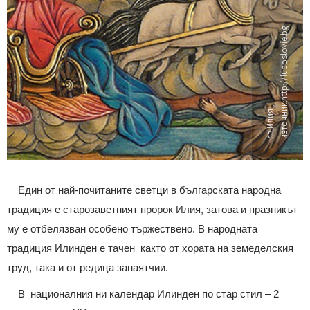
g
с
в.
И
л
и
я
,
и
з
т
о
ч
н
и
к:
h
t
t
p:
/
/
l
u
b
o
s
l
o
v
i
e.
b
Един от най-почитаните светци в българската народна
традиция е старозаветният пророк Илия, затова и празникът
му е отбелязван особено тържествено. В народната
традиция Илинден е тачен както от хората на земеделския
труд, така и от редица занаятчии.
В националния ни календар Илинден по стар стил – 2