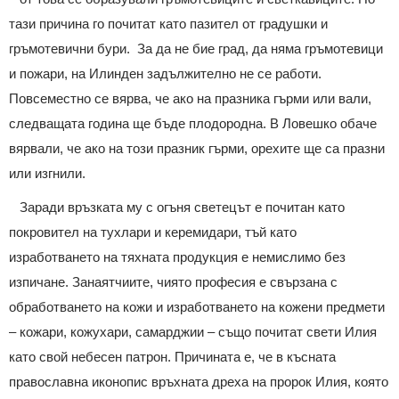
тази причина го почитат като пазител от градушки и
гръмотевични бури. За да не бие град, да няма гръмотевици
и пожари, на Илинден задължително не се работи.
Повсеместно се вярва, че ако на празника гърми или вали,
следващата година ще бъде плодородна. В Ловешко обаче
вярвали, че ако на този празник гърми, орехите ще са празни
или изгнили.
Заради връзката му с огъня светецът е почитан като
покровител на тухлари и керемидари, тъй като
изработването на тяхната продукция е немислимо без
изпичане. Занаятчиите, чиято професия е свързана с
обработването на кожи и изработването на кожени предмети
– кожари, кожухари, самарджии – също почитат свети Илия
като свой небесен патрон. Причината е, че в късната
православна иконопис връхната дреха на пророк Илия, която