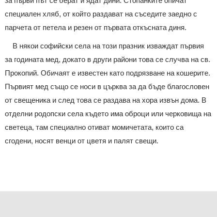
за първи път се берат и ядат дини. Стопанките опичат
специален хляб, от който раздават на съседите заедно с
парчета от петела и резен от първата откъсната диня.
В някои софийски села на този празник изваждат първия
за годината мед, докато в други райони това се случва на св.
Прокопий. Обичаят е известен като подрязване на кошерите.
Първият мед също се носи в църква за да бъде благословен
от свещеника и след това се раздава на хора извън дома. В
отделни родопски села където има оброци или черковища на
светеца, там специално отиват момичетата, които са
сгодени, носят венци от цветя и палят свещи.