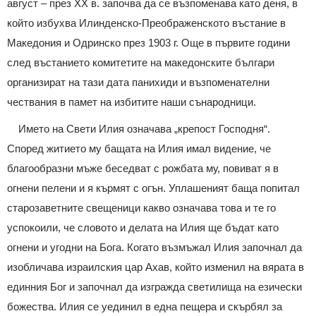
август – през ХХ в. започва да се възпоменава като деня, в
който избухва Илинденско-Преображенското въстание в
Македония и Одринско през 1903 г. Още в първите години
след въстанието комитетите на македонските българи
организират на тази дата панихиди и възпоменателни
чествания в памет на избитите наши сънародници.
Името на Свети Илия означава „крепост Господня“.
Според житието му бащата на Илия имал видение, че
благообразни мъже беседват с рожбата му, повиват я в
огнени пелени и я кърмят с огън. Уплашеният баща попитал
старозаветните свещеници какво означава това и те го
успокоили, че словото и делата на Илия ще бъдат като
огнени и угодни на Бога. Когато възмъжал Илия започнал да
изобличава израилския цар Ахав, който изменил на вярата в
единния Бог и започнал да изгражда светилища на езически
божества. Илия се уединил в една пещера и скърбял за