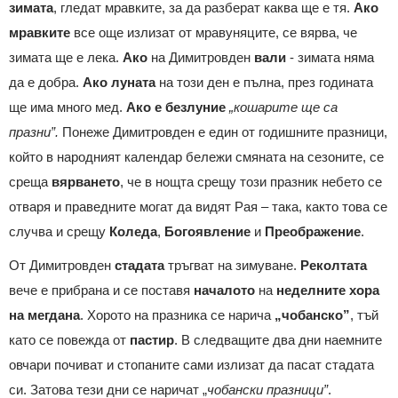
зимата
, гледат мравките, за да разберат каква ще е тя.
Ако
мравките
все още излизат от мравуняците, се вярва, че
зимата ще е лека.
Ако
на Димитровден
вали
- зимата няма
да е добра.
Ако
луната
на този ден е пълна, през годината
ще има много мед.
Ако
е безлуние
„кошарите ще са
празни”.
Понеже Димитровден е един от годишните празници,
който в народният календар бележи смяната на сезоните, се
среща
вярването
, че в нощта срещу този празник небето се
отваря и праведните могат да видят Рая – така, както това се
случва и срещу
Коледа
,
Богоявление
и
Преображение
.
От Димитровден
стадата
тръгват на зимуване.
Реколтата
вече е прибрана и се поставя
началото
на
неделните
хора
на
мегдана
. Хорото на празника се нарича
„чобанско”
, тъй
като се повежда от
пастир
. В следващите два дни наемните
овчари почиват и стопаните сами излизат да пасат стадата
си. Затова тези дни се наричат „
чобански празници”
.