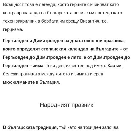
Всъщност това е легенда, която гърците съчиняват като
контрапропаганда на българската почит към светеца като
техен закрилник в борбата им срещу Византия, т.е.
гърцизма.
Гергьовден и Димитровден са двата основни празника,
които определят стопанския календар на българите – от
Гергьовден до Димитровден е лято, а от Димитровден до
Гергьовден – зима.
Този ден, известен под името
Касъм
,
бележи границата между лятото и зимата и сред
мюсюлманите
в България.
Народният празник
В българската традиция,
тъй като на този ден започва