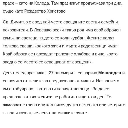
прасе – като на Коледа. Там празникът продължава три дни,
също като Рождество Христово.
Св. Димитър е сред най-често срещаните светци-семейни
покровители. В Ловешко всеки такъв род има свой оброчен
камък на светеца, където се коли курбан. Жените палят
толкова свещи, колкото живи и мъртви родственици имат.
Край оброка се нареждат трапези с хлябове и вино, които
заедно се месото се освещават от свещеник.
Денят след празника – 27 октомври - се нарича
Мишовден
и
се почита от жените за предпазване от мишки. Названието
им е табуирано – затова ги наричат поганци. За да се
предпазят от тях
жените
не работят нищо този ден. Те
замазват
с глина или кал някоя дупка в стената или четирите
ъгъла и казват, че лепят на мишките очите.