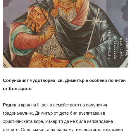
И
з
т
о
ч
н
и
к:
с
т
з
а
п
р
а
в
о
с
л
а
в
д
у
х
о
в
н
о
с
т
о
б
р
а
з
о
в
а
н
"
s
v
e
t
l
i
n
a
t
a
-
-
h
r
a
m
a
й
а
е
a
а
н
и
и
n
Солунският чудотворец св. Димитър е особено почитан
от българите.
Роден
в края на III век в семейството на солунския
градоначалник, Димитър от дете бил възпитаван в
християнската вяра, макар тя да не била изповядвана
открито. След смъртта на баща му императорът възложил