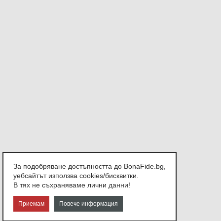
За подобряване достъпността до BonaFide.bg,
уебсайтът използва cookies/бисквитки.
В тях не съхраняваме лични данни!
Приемам
Повече информация