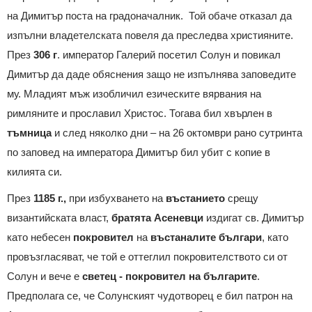
на Димитър поста на градоначалник. Той обаче отказал да
изпълни владетелската повеля да преследва християните.
През
306 г
. император Галерий посетил Солун и повикал
Димитър да даде обяснения защо не изпълнява заповедите
му. Младият мъж изобличил езическите вярвания на
римляните и прославил Христос. Тогава бил хвърлен в
тъмница
и след няколко дни – на 26 октомври рано сутринта
по заповед на императора Димитър бил убит с копие в
килията си.
През
1185 г.,
при избухването на
въстанието
срещу
византийската власт,
братята
Асеневци
издигат св. Димитър
като небесен
покровител
на
въстаналите
българи
, като
провъзгласяват, че той е оттеглил покровителството си от
Солун и вече е
светец - покровител на българите
.
Предполага се, че Солунският чудотворец е бил патрон на