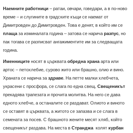
Наемните работници
– ратаи, овчари, говедари, а в по-ново
време – и слугините в градските къщи се наемат от
Димитровден до Димитровден. Това е денят, в който им се
плаща
за изминалата година – затова се нарича
разпус
, но
пак тогава се разписват ангажиментите им за следващата
година.
Именниците
носят в църквата
обредна
храна
арта или
артос – петохлебие, сурово жито или брашно, олио и вино.
Храната се нарича за
здраве
. На петте малки хлебчета,
украсени с просфора, се слага по една свещ.
Свещеникът
прекадява трапезата и прочита молитва. На него се дава
едното хлебче, а останалите се раздават. Олиото и виното
се оставят в църквата, а житото се запазва и се слага в
семената за посев. С брашното жените месят хляб, който
свещеникът раздава. На места в
Странджа
колят
курбан