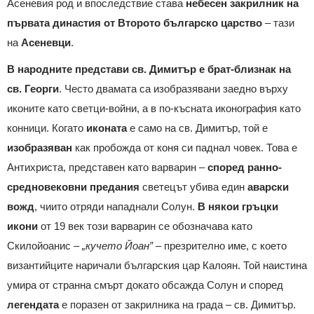
Асеневия род и впоследствие става
небесен
закрилник
на
първата
династия
от
Второто
българско
царство
– тази
на
Асеневци
.
В народните представи св. Димитър е брат-близнак на
св. Георги
. Често двамата са изобразявани заедно върху
иконите като светци-войни, а в по-късната иконография като
конници. Когато
иконата
е само на св. Димитър, той е
изобразяван
как пробожда от коня си паднал човек. Това е
Антихриста, представен като варварин –
според ранно-
средновековни предания
светецът убива един
аварски
вожд
, чиито отряди нападнали Солун.
В някои гръцки
икони
от 19 век този варварин се обозначава като
Скилойоанис –
„кучето Йоан”
– презрително име, с което
византийците наричали българския цар Калоян. Той наистина
умира от странна смърт докато обсажда Солун и според
легендата
е поразен от закрилника на града – св. Димитър.