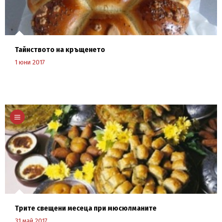
Тайнството на кръщенето
1 юни 2017
Научи повече
Трите свещени месеца при мюсюлманите
31 май 2017