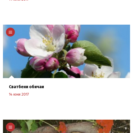
Научи повече
Сватбени обичаи
14 юни 2017
Научи повече