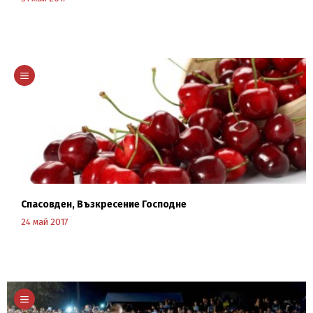
Научи повече
Спасовден, Възкресение Господне
24 май 2017
Научи повече