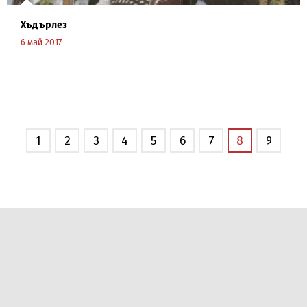
Хъдърлез
6 май 2017
Научи повече
1
2
3
4
5
6
7
8
9