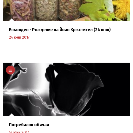
Еньовден - Рождение на Йоан Кръстител (24 юни)
24 юни 2017
Научи повече
Погребални обичаи
14 юни 2017