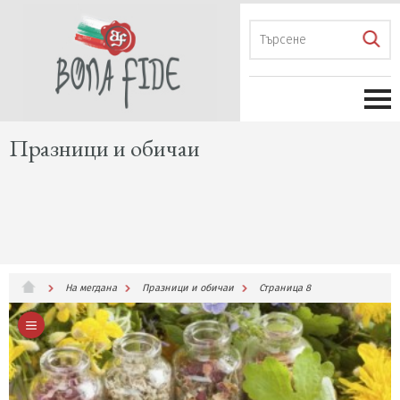
Празници и обичаи
На мегдана
Празници и обичаи
Страница 8