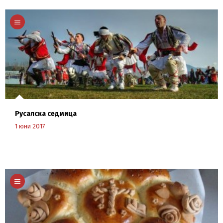
Научи повече
Русалска седмица
1 юни 2017
Научи повече