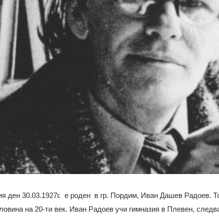
 ден 30.03.1927г. е роден в гр. Пордим, Иван Дашев Радоев. То
ловина на 20-ти век. Иван Радоев учи гимназия в Плевен, следва