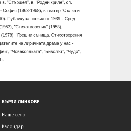
в. "Стършел", в. "Родни криле", сп.
- София (1963-1968), в театър "Сълза и
0). Публикува поезия от 1939 г. Сред
1953), "Стихотворения" (1958),
" (1978), "Грешни сънища. Стихотворения
здателите на лиричната драма у нас -
ей", "Човекоядката", "Биволът", "Чудо",
 г.
БЪРЗИ ЛИНКОВЕ
Наше село
Календар