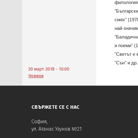
филология 
"Български
смях" (197
най-значим
"Баладична
и поеми" (
"Светът е 
"Сън" и др
30 март 2018 - 10:00
Новини
СВЪРЖЕТЕ СЕ С НАС
София,
ул. Атанас Узунов №21