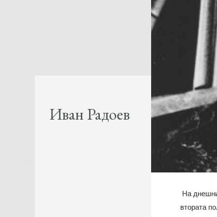
Иван Радоев
На днешния
втората по