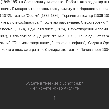
(1949-1951) в Софийския университет. Работи като редактор във 
 воин", Българска телевизия, като драматург в Народната опера 
0-1972), театър "София" (1972-1986), Пернишкия театър (1986-199
ите му стихосбирки са: "Пролетно разсъмване. Стихотворения" (
 поема" (1960), "Един бял лист" (1975), "Стихотворения и поеми
1987), "Бяло потъване. Децими. Феникс" (1992). Той е един от съ
малък", "Голямото завръщане", "Червено и кафяво", "Садал и Орф
., които и днес се играят по българските театри. Почива през 1994
Бъдете в течение с Bonafide.bg
и ни кажете какво мислите.