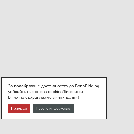
За подобряване достъпността до BonaFide.bg,
уебсайтът използва cookies/бисквитки.
В тях не съхраняваме лични данни!
Приемам
Повече информация