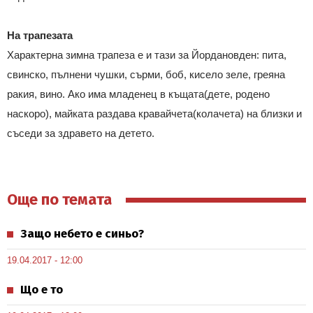
На трапезата
Характерна зимна трапеза е и тази за Йордановден: пита,
свинско, пълнени чушки, сърми, боб, кисело зеле, греяна
ракия, вино. Ако има младенец в къщата(дете, родено
наскоро), майката раздава кравайчета(колачета) на близки и
съседи за здравето на детето.
Още по темата
Защо небето е синьо?
19.04.2017 - 12:00
Що е то