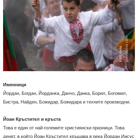
m
и
з
т
о
ч
н
и
к:
p
l
o
v
d
i
v
l
i
v
e.
c
o
Именници
Йордан, Богдан, Йорданка, Данчо, Данка, Борил, Богомил,
Бистра, Найден, Божидар, Божидара и техните производни.
Йоан Кръстител и кръста
Това е един от най-големите християнски празници. Това
денят, в който Йоан Кръстител кръщава в река Йордан Иисус