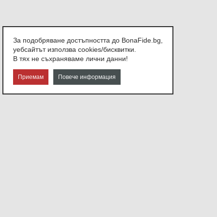
За подобряване достъпността до BonaFide.bg,
уебсайтът използва cookies/бисквитки.
В тях не съхраняваме лични данни!
Приемам
Повече информация
СВЪРЖЕТЕ СЕ С НАС
София,
ул. Атанас Узунов №21
Или ни изпратете съобщение.
info@bonafide.bg