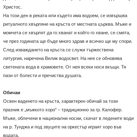
Христос.
На този ден в реката или където има водоем, се извършва
ритуалното хвърляне на кръста от местната църква. Мъже и
момчета се хвърлят да го хванат и който го хване, се смята,
че през годината ще бъде много здрав и всичко ще му спори.
След изваждането на кръста се служи тържествена
литургия, наречена Велик водосвет. На нея се обновява
светената вода в храмовете. От нея всеки носи вкъщи. Тя
пази от болести и пречиства душата.
Обичаи
Освен ваденето на кръста, характерен обичай за този
празник е „мъжкото хоро“ – традиционно за гр. Калофер.
Мъже, облечени в национални носии, скачат в ледените води
на р. Тунджа и под звуците на оркестър играят хоро във
водата.