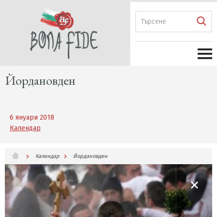
Йордановден
6 януари 2018
Календар
Календар
Йордановден