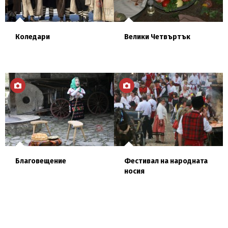
Коледари
Велики Четвъртък
разгледай
разгледай
Благовещение
Фестивал на народната
носия
разгледай
разгледай