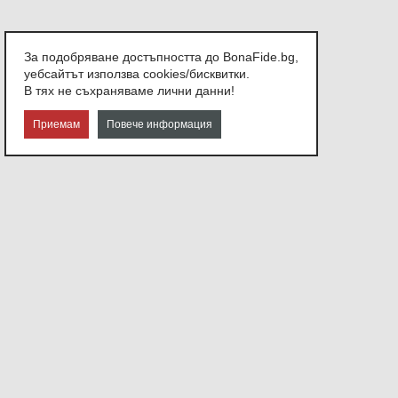
За подобряване достъпността до BonaFide.bg,
уебсайтът използва cookies/бисквитки.
В тях не съхраняваме лични данни!
Приемам
Повече информация
СВЪРЖЕТЕ СЕ С НАС
София,
ул. Атанас Узунов №21
Или ни изпратете съобщение.
info@bonafide.bg