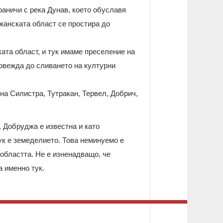
раничи с река Дунав, което обуславя
анската област се простира до
ата област, и тук имаме преселение на
довежда до сливането на културни
на Силистра, Тутракан, Тервел, Добрич,
 Добруджа е известна и като
ук е земеделието. Това неминуемо е
 областта. Не е изненадващо, че
а именно тук.