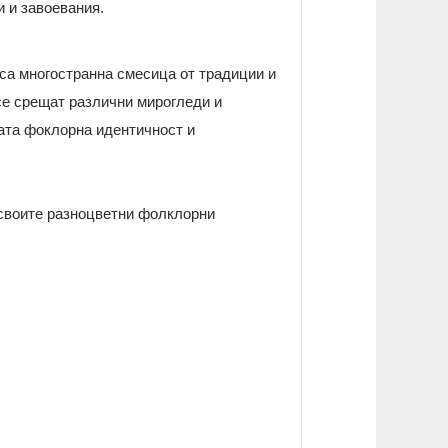
и и завоевания.
 са многостранна смесица от традиции и
се срещат различни мирогледи и
ката фоклорна идентичност и
 своите разноцветни фолклорни