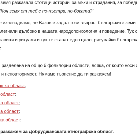
 земя разказала стотици истории, за мъки и страдания, за побед
“Коя земя от теб е по-пъстра, по-богата?"
е изненадваме, че Вазов е задал този въпрос: българските земи
алегнали дълбоко в нашата народопсихология и поведение. Тук 
навици и ритуали и тук те стават едно цяло, рисувайки българс
т.
 разделена на общо 6 фолклорни области, всяка, от които носи
и неповторимост. Нямаме търпение да ти разкажем!
яшка област
;
 област
;
а област
;
а област
;
ка област
;
 разкажем за Добруджанската етнографска област.