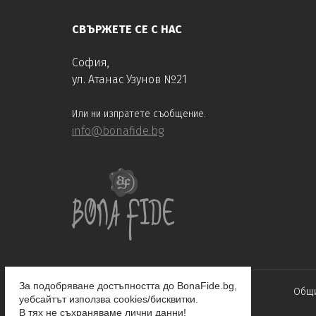
СВЪРЖЕТЕ СЕ С НАС
София,
ул. Атанас Узунов №21
Или ни изпратете съобщение.
info@bonafide.bg
За подобряване достъпността до BonaFide.bg,
Общи
уебсайтът използва cookies/бисквитки.
В тях не съхраняваме лични данни!