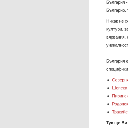
България -
Българио,
Никак не с
култури, з
вярвания, 
уникалнос
България е
специфики 
Северн
Шопска
Пиринск
Родопск
Тракийс
Тук ще Ви