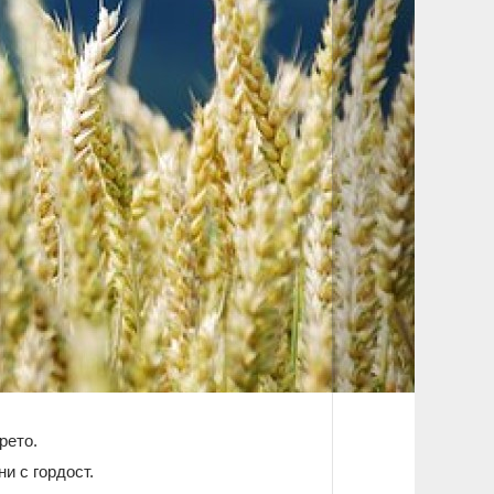
рето.
ни с гордост.