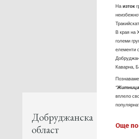
На
изток
г
неизбежно
Тракийска
В края на 
големи гру
елементи 
Добруджа
Каварна, Б
Познаваме 
“
Житниц
вплело сво
популярна
Добруджанска
Още по
област