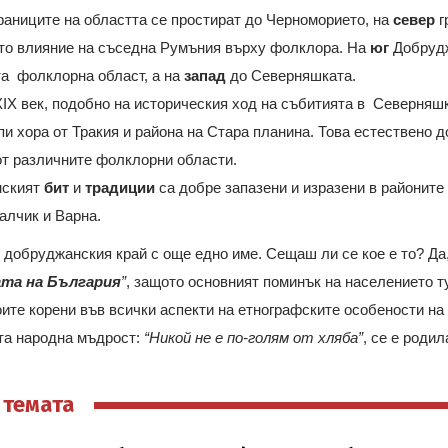
раниците на областта се простират до Черноморието, на
север
г
то влияние на съседна Румъния върху фолклора. На
юг
Добрудж
та фолклорна област, а на
запад
до Северняшката.
XIX век, подобно на историческия ход на събитията в Северняшк
пи хора от Тракия и района на Стара планина. Това естествено 
от различните фолклорни области.
нският
бит
и
традиции
са добре запазени и изразени в районите 
алчик и Варна.
добруджанския край с още едно име. Сещаш ли се кое е то? Да,
ата
на
България
”
, защото основният поминък на населението т
ите корени във всички аспекти на етнографските особености на
та народна мъдрост:
“Никой не е по-голям от хляба”
, се е родил
 темата