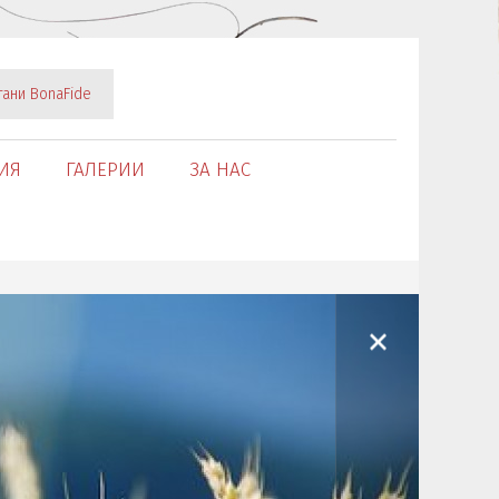
тани BonaFide
ИЯ
ГАЛЕРИИ
ЗА НАС