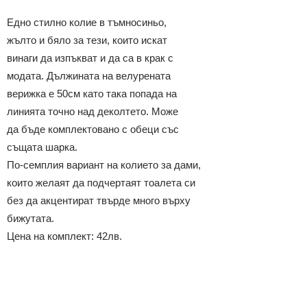
Едно стилно колие в тъмносиньо,
жълто и бяло за тези, които искат
винаги да изпъкват и да са в крак с
модата. Дължината на велурената
верижка е 50см като така попада на
линията точно над деколтето. Може
да бъде комплектовано с обеци със
същата шарка.
По-семплия вариант на колието за дами,
които желаят да подчертаят тоалета си
без да акцентират твърде много върху
бижутата.
Цена на комплект: 42лв.