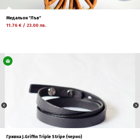
Медальон ''Лъв''
11.76
€
/
23.00
лв.
научете повече
Гривна J.Griffin Triple Stripe (черно)