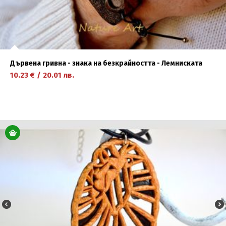
Дървена гривна - знака на безкрайността - Лемниската
10.23
€
/
20.01
лв.
научете повече