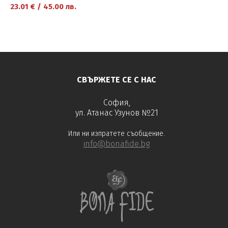
23.01
€
/
45.00
лв.
научете повече
СВЪРЖЕТЕ СЕ С НАС
София,
ул. Атанас Узунов №21
Или ни изпратете съобщение.
info@bonafide.bg