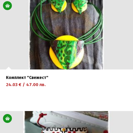
научете повече
Комплект "Свежест"
24.03
€
/
47.00
лв.
научете повече