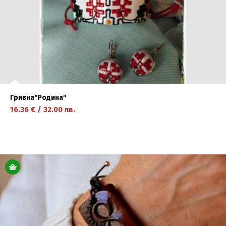
Гривна''Родина''
16.36
€
/
32.00
лв.
научете повече