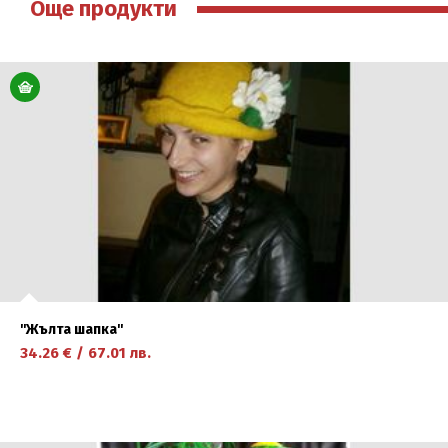
Още продукти
''Жълта шапка''
34.26
€
/
67.01
лв.