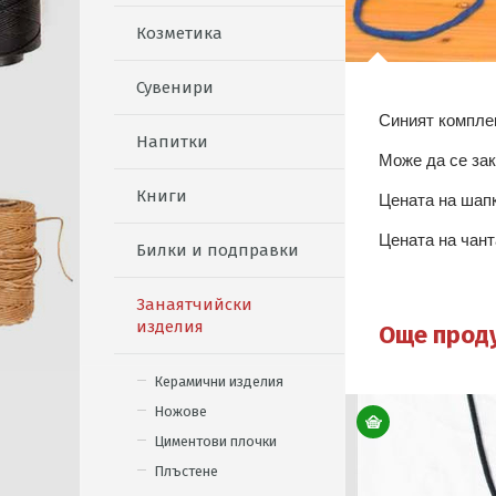
Козметика
Сувенири
Синият комплек
Напитки
Може да се зак
Книги
Цената на шапк
Цената на чант
Билки и подправки
Занаятчийски
изделия
Още прод
Керамични изделия
Ножове
Циментови плочки
Плъстене