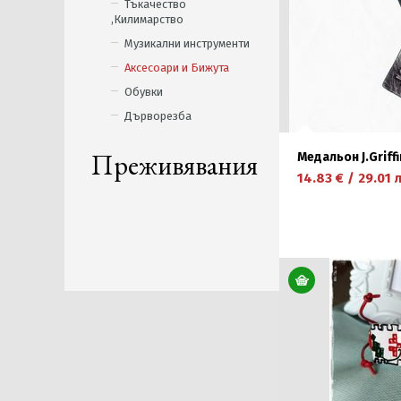
Тъкачество
,Килимарство
Музикални инструменти
Аксесоари и Бижута
Обувки
Дърворезба
Преживявания
Медальон J.Griffi
14.83
€
/
29.01
л
научете повече