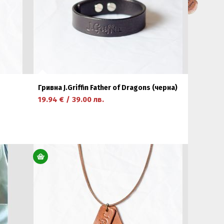
Гривна J.Griffin Father of Dragons (черна)
19.94
€
/
39.00
лв.
научете повече