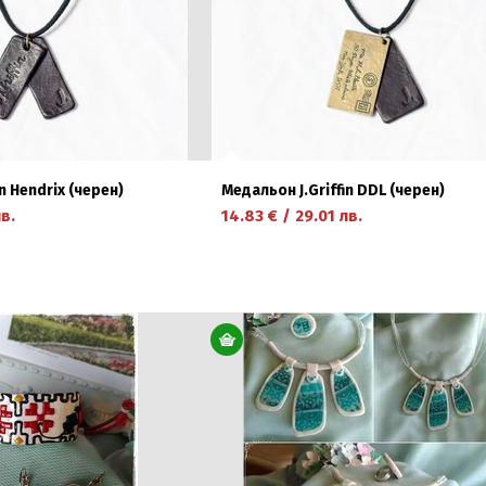
n Hendrix (черен)
Медальон J.Griffin DDL (черен)
в.
14.83
€
/
29.01
лв.
научете повече