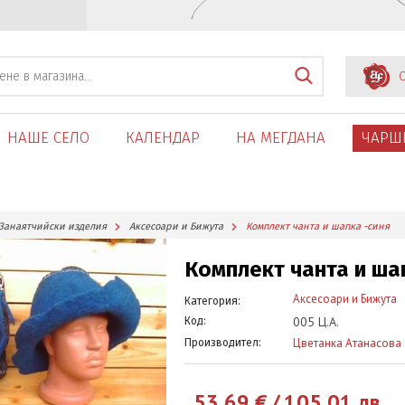
С
НАШЕ СЕЛО
КАЛЕНДАР
НА МЕГДАНА
ЧАРШ
Занаятчийски изделия
Аксесоари и Бижута
Комплект чанта и шапка -синя
Комплект чанта и ша
Аксесоари и Бижута
Категория:
005 Ц.А.
Код:
Цветанка Атанасова
Производител:
53.69
€
/
105.01
лв.