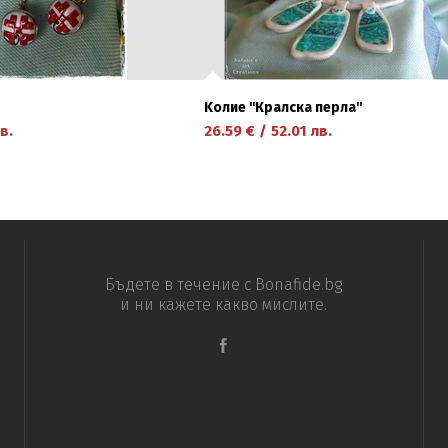
Kолие ''Кралска перла''
в.
26.59
€
/
52.01
лв.
научете повече
Бъдете в течение с Bonafide.bg
и ни кажете какво мислите.