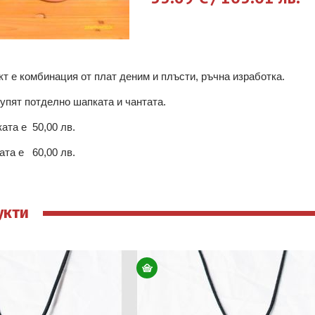
т е комбинация от плат деним и плъсти, ръчна изработка.
упят потделно шапката и чантата.
ата е 50,00 лв.
ата е 60,00 лв.
укти