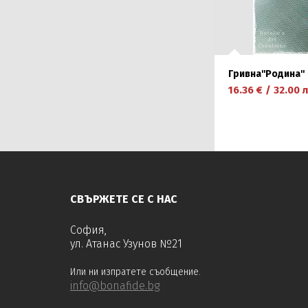
Гривна''Родина''
16.36
€
/
32.00
л
научете повече
СВЪРЖЕТЕ СЕ С НАС
София,
ул. Атанас Узунов №21
Или ни изпратете съобщение.
info@bonafide.bg