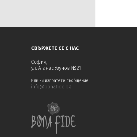
научете повече
Сапунена работилница
СЕМЕЙНА ЯБЪЛКОВА ГРАДИНА
“ДАРЪ“
Стефиели ЕООД
Ферма ЕА
Цветанка Атанасова
СВЪРЖЕТЕ СЕ С НАС
Явор
София,
„ФАЙВ СТАРС ПАРТНЪРС“ ООД
ул. Атанас Узунов №21
Или ни изпратете съобщение.
info@bonafide.bg