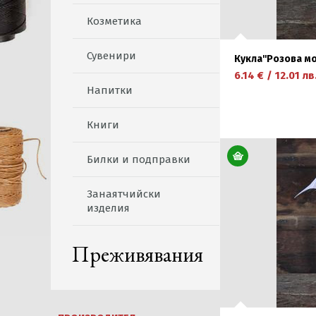
Козметика
Сувенири
Кукла''Розова мо
6.14
€
/
12.01
лв
Напитки
Книги
научете повече
Билки и подправки
Занаятчийски
изделия
Преживявания