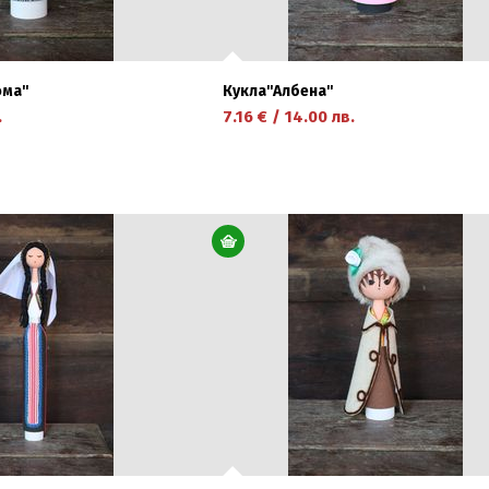
ма''
Кукла''Албена''
.
7.16
€
/
14.00
лв.
научете повече