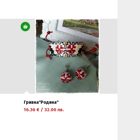
научете повече
Гривна''Родина''
16.36
€
/
32.00
лв.