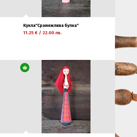
Кукла''Срамежлива булка''
11.25
€
/
22.00
лв.
научете повече