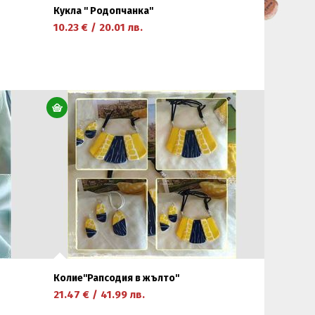
Кукла '' Родопчанка''
10.23
€
/
20.01
лв.
научете повече
Колие''Рапсодия в жълто''
21.47
€
/
41.99
лв.