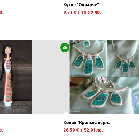
Кукла ''Овчарче''
в.
9.71
€
/
18.99
лв.
научете повече
Kолие ''Кралска перла''
в.
26.59
€
/
52.01
лв.