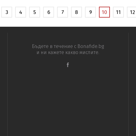
научете повече
3
4
5
6
7
8
9
10
11
12
Бъдете в течение с Bonafide.bg
и ни кажете какво мислите.