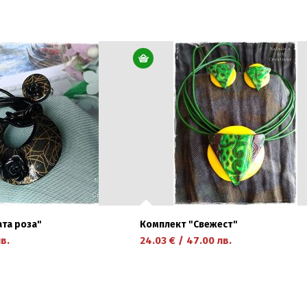
научете повече
ата роза"
Комплект "Свежест"
в.
24.03
€
/
47.00
лв.