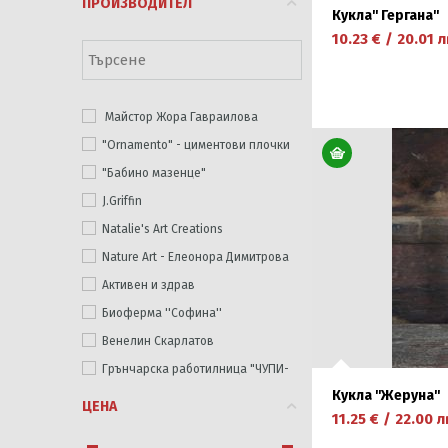
ПРОИЗВОДИТЕЛ
Кукла'' Гергана''
10.23
€
/
20.01
л
Майстор Жора Гавраилова
"Ornamento" - циментови плочки
научете повече
"Бабино мазенце"
J.Griffin
Natalie's Art Creations
Nature Art - Елеонора Димитрова
Активен и здрав
Биоферма ''Софина''
Венелин Скарлатов
Грънчарска работилница "ЧУПИ-
КУПИ"
Кукла ''Жеруна''
ЦЕНА
Домашно.org
11.25
€
/
22.00
л
Еко Ферма '''Черга''