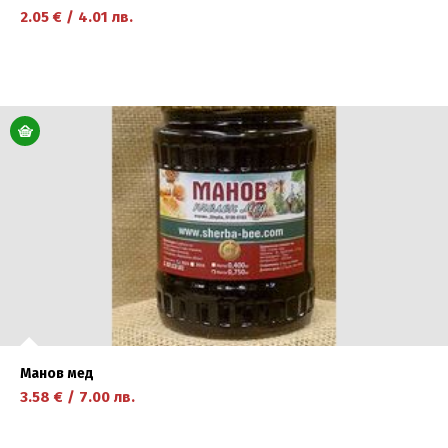
2.05
€
/
4.01
лв.
научете повече
Манов мед
3.58
€
/
7.00
лв.