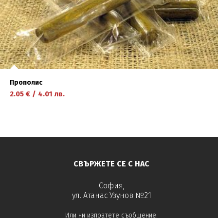
Прополис
2.05
€
/
4.01
лв.
научете повече
СВЪРЖЕТЕ СЕ С НАС
София,
ул. Атанас Узунов №21
Или ни изпратете съобщение.