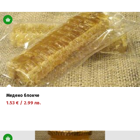
научете повече
Медено блокче
1.53
€
/
2.99
лв.
научете повече