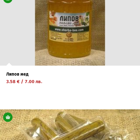
Липов мед
3.58
€
/
7.00
лв.
научете повече