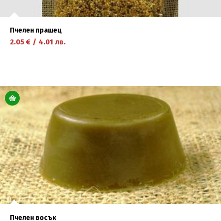
Пчелен прашец
2.05
€
/
4.01
лв.
научете повече
Пчелен восък