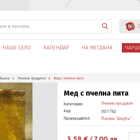
С
НАШЕ СЕЛО
КАЛЕНДАР
НА МЕГДАНА
ЧАРШ
Храни
Пчелни продукти
Мед с пчелна пита
Мед с пчелна пита
Пчелни продукти
Категория:
007 ПШ
Код:
Пчелин ''Шерба''
Производител:
3.58
€
/
7.00
лв.