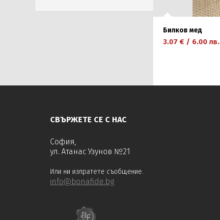
Билков мед
3.07
€
/
6.00
лв.
научете повече
СВЪРЖЕТЕ СЕ С НАС
София,
ул. Атанас Узунов №21
Или ни изпратете съобщение.
info@bonafide.bg