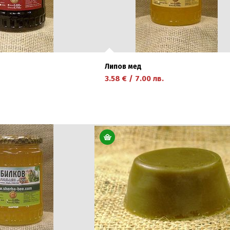
Липов мед
3.58
€
/
7.00
лв.
научете повече