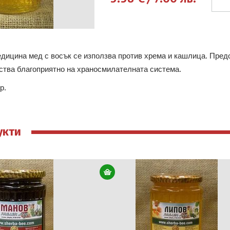
дицина мед с восък се използва против хрема и кашлица. Предо
ства благоприятно на храносмилателната система.
гр.
укти