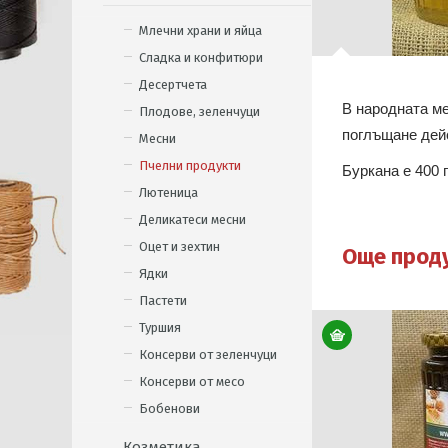
Млечни храни и яйца
Сладка и конфитюри
Десертчета
В народната ме
Плодове, зеленчуци
поглъщане дей
Месни
Пчелни продукти
Буркана е 400 
Лютеница
Деликатеси месни
Оцет и зехтин
Още прод
Ядки
Пастети
Туршия
Консерви от зеленчуци
Консерви от месо
Бобенови
Козметика