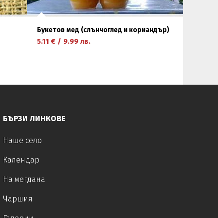
Букетов мед (слънчоглед и кориандър)
5.11
€
/
9.99
лв.
научете повече
БЪРЗИ ЛИНКОВЕ
Наше село
Календар
На мегдана
Чаршия