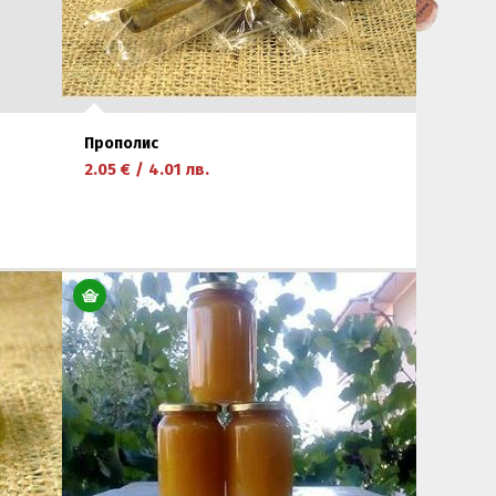
Прополис
2.05
€
/
4.01
лв.
научете повече