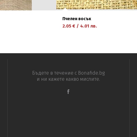
Пчелен восък
2.05
€
/
4.01
лв.
научете повече
Бъдете в течение с Bonafide.bg
и ни кажете какво мислите.