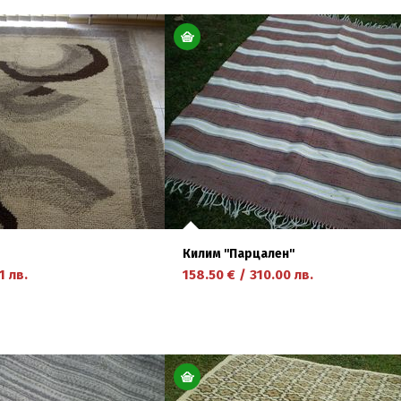
Килим ''Парцален''
1
лв.
158.50
€
/
310.00
лв.
научете повече