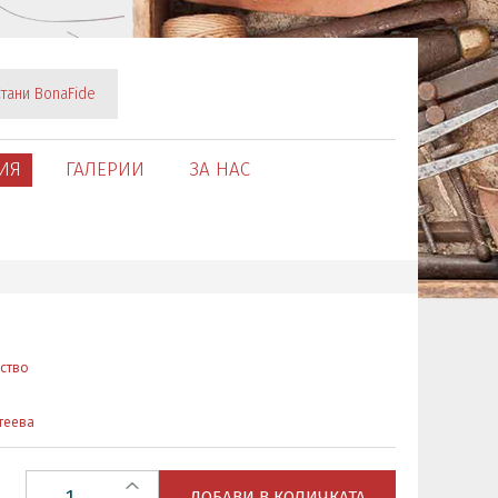
тани BonaFide
ИЯ
ГАЛЕРИИ
ЗА НАС
ство
теева
ДОБАВИ В КОЛИЧКАТА