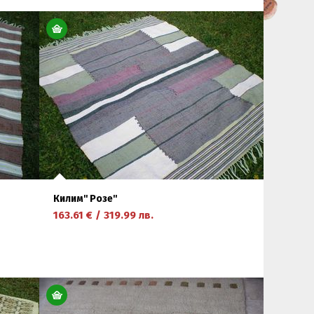
Килим'' Розе''
163.61
€
/
319.99
лв.
научете повече