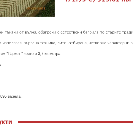
и тъкани от вълна, обагрени с естествени багрила по старите трад
 използвам вързана техника, лито, отбирана, четворна характерни з
м ''Паркет '' които е 3,7 кв.метра
а
а
2896 възела.
укти