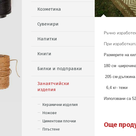
Козметика
Сувенири
Ръчно изработен
Напитки
При изработката
Книги
Размерите на кили
180 см -широчин
Билки и подправки
205 см-дължин
Занаятчийски
6,4 кг- тежи
изделия
Използвани са 5
Керамични изделия
Ножове
Циментови плочки
Още прод
Плъстене