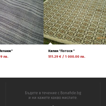
Меланж''
Килим ''Лотоси ''
99
лв.
511.29
€
/
1 000.00
лв.
научете повече
Бъдете в течение с Bonafide.bg
и ни кажете какво мислите.