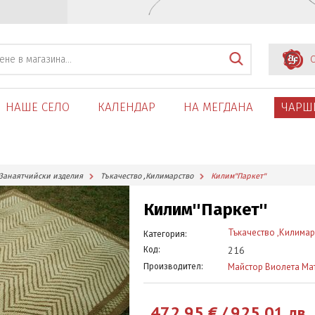
С
НАШЕ СЕЛО
КАЛЕНДАР
НА МЕГДАНА
ЧАРШ
Занаятчийски изделия
Тъкачество ,Килимарство
Килим''Паркет''
Килим''Паркет''
Тъкачество ,Килимар
Категория:
216
Код:
Майстор Виолета Ма
Производител:
472.95
€
/
925.01
лв.