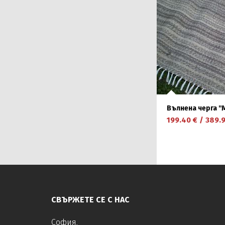
Вълнена черга ''
199.40
€
/
389.
научете повече
СВЪРЖЕТЕ СЕ С НАС
София,