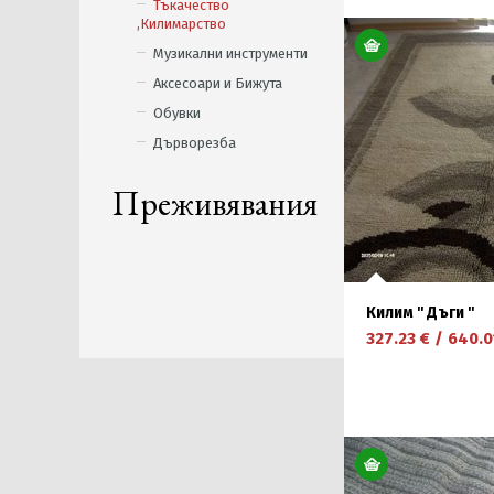
Тъкачество
,Килимарство
Музикални инструменти
Аксесоари и Бижута
Обувки
Дърворезба
Преживявания
Килим '' Дъги ''
327.23
€
/
640.0
научете повече