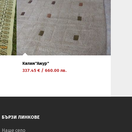
Килим''Ажур''
337.45
€
/
660.00
лв.
научете повече
БЪРЗИ ЛИНКОВЕ
Наше село