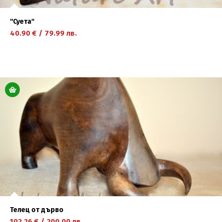
''Суета''
40.90
€
/
79.99
лв.
научете повече
Телец от дърво
102.26
€
/
200.00
лв.