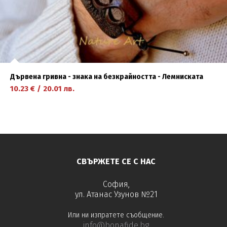
Дървена гривна - знака на безкрайността - Лемниската
10.23
€
/
20.01
лв.
научете повече
СВЪРЖЕТЕ СЕ С НАС
София,
ул. Атанас Узунов №21
Или ни изпратете съобщение.
info@bonafide.bg