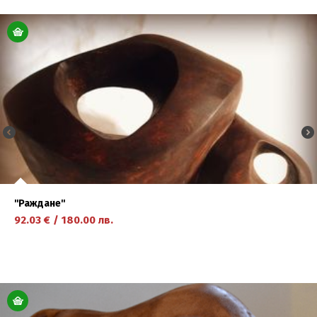
научете повече
''Раждане''
92.03
€
/
180.00
лв.
научете повече