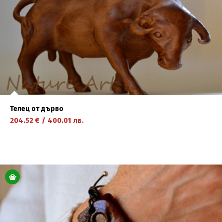
Телец от дърво
204.52
€
/
400.01
лв.
научете повече