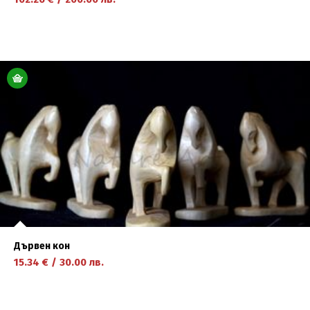
научете повече
Дървен кон
15.34
€
/
30.00
лв.