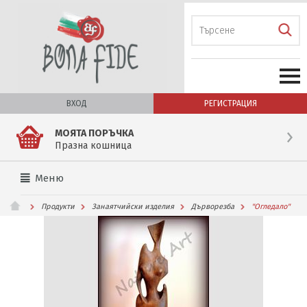
ВХОД
РЕГИСТРАЦИЯ
МОЯТА ПОРЪЧКА
Празна кошница
Меню
Продукти
Занаятчийски изделия
Дърворезба
''Огледало''