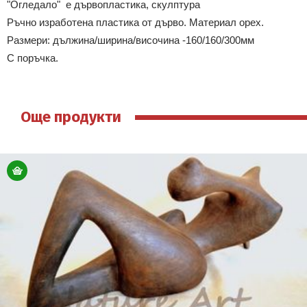
"Огледало" е дървопластика, скулптура
Ръчно изработена пластика от дърво. Материал орех.
Размери: дължина/ширина/височина -160/160/300мм
С поръчка.
Още продукти