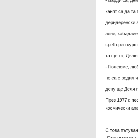
- Варди са, Дел
канят са да та
деридеренски 
аяне, кабадаие
сребърен куршу
та ще та, Делю,
- Гюлсюме, лю
не са е родил 
дену ще Деля 
През 1977 г. п
космически апа
С това пътува