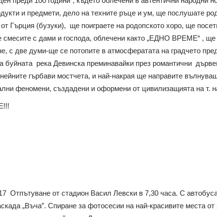
ден преди 100 години”, където облечени в автентични народни н
укти и предмети, дело на техните ръце и ум, ще послушате род
 от Гърция (бузуки), ще поиграете на родопското хоро, ще посе
 смесите с дами и господа, облечени както „ЕДНО ВРЕМЕ“ , ще 
е, с две думи-ще се потопите в атмосфератата на градчето пре
на буйната река Девинска преминавайки през романтични дърве
нейните гърбави мостчета, и най-накрая ще направите вълнува
лни феномени, създадени и оформени от цивилизащията на т. на
!!!
17 Отпътуване от стадион Васил Левски в 7,30 часа. С автобус
аскада „Въча”. Спиране за фотосесии на най-красивите места от