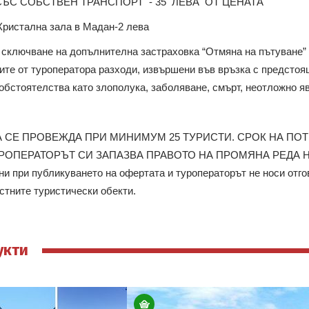
СЪС СОБСТВЕН ТРАНСПОРТ - 35 ЛЕВА ОТ ЦЕНАТА
Кристална зала в Мадан-2 лева
сключване на допълнителна застраховка “Отмяна на пътуване” по 
те от туроператора разходи, извършени във връзка с предстоя
бстоятелства като злополука, заболяване, смърт, неотложно яв
 СЕ ПРОВЕЖДА ПРИ МИНИМУМ 25 ТУРИСТИ. СРОК НА ПО
РОПЕРАТОРЪТ СИ ЗАПАЗВА ПРАВОТО НА ПРОМЯНА РЕДА 
ни при публикуването на офертата и туроператорът не носи отго
стните туристически обекти.
укти