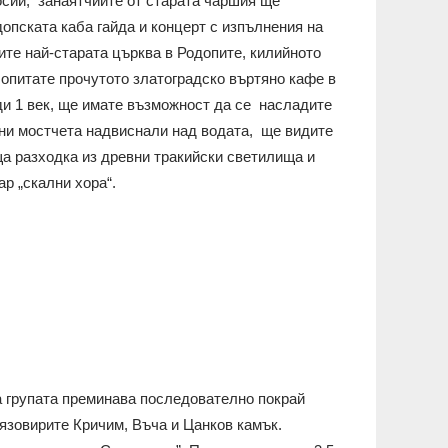
осии, занаятчиите от старата чаршия ще
опската каба гайда и концерт с изпълнения на
тите най-старата църква в Родопите, килийното
опитате прочутото златоградско въртяно кафе в
ди 1 век, ще имате възможност да се насладите
ни мостчета надвиснали над водата, ще видите
ща разходка из древни тракийски светилища и
р „скални хора“.
а групата преминава последователно покрай
 язовирите Кричим, Въча и Цанков камък.