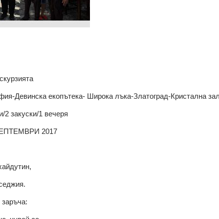
скурзията
я-Девинска екопътека- Широка лъка-Златоград-Кристална за
и/2 закуски/1 вечеря
СЕПТЕМВРИ 2017
хайдутин,
седжия.
заръча: