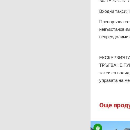
ЗА ТУРИСТИ 
Входни такси: 
Препоръчва се 
невъзстановими
непреодолими о
ЕКСКУРЗИЯТА
ТРЪГВАНЕ.ТУ
такси са валид
управата на ме
Още прод