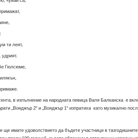
ю, чувай са,
 примажат,
аяне,
:
м ти леят,
 удрият.
бе Гюлсюме,
чилякън,
примаже.
есента, в изпълнение на народната певица Валя Балканска е вк
рати „Вояджър 2“ и „Вояджър 1“ изпратиха като музикално посл
не ще имате удоволствието да бъдете участници в тазгодишн