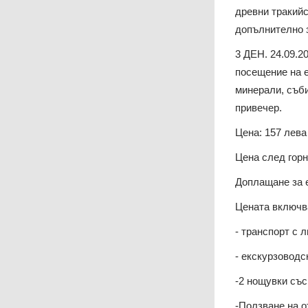
древни тракий
допълнително з
3 ДЕН. 24.09.2
посещение на е
минерали, съби
привечер.
Цена: 157 лева
Цена след горн
Доплащане за е
Цената включв
- транспорт с 
- екскурзовод
-2 нощувки със
-Ползване на о