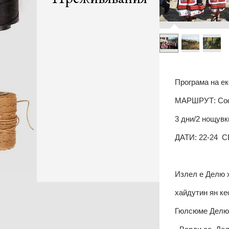
Програма на ек
МАРШРУТ: Софи
3 дни/2 нощувк
ДАТИ: 22-24 
Излел е Делю 
хайдутин ян ке
Гюлсюме Делю 