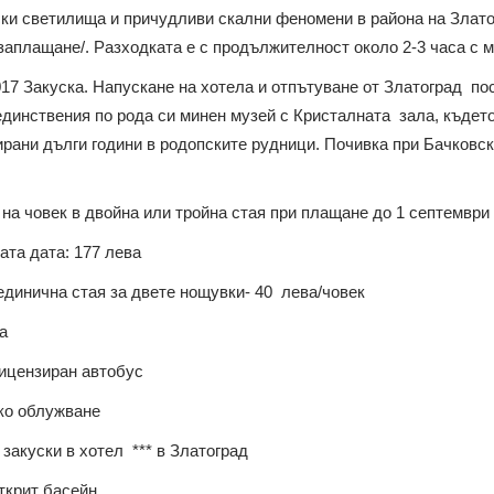
ски светилища и причудливи скални феномени в района на Злат
аплащане/. Разходката е с продължителност около 2-3 часа с 
017 Закуска. Напускане на хотела и отпътуване от Златоград п
динствения по рода си минен музей с Кристалната зала, къдет
рани дълги години в родопските рудници. Почивка при Бачковс
 на човек в двойна или тройна стая при плащане до 1 септември
ата дата: 177 лева
динична стая за двете нощувки- 40 лева/човек
а
лицензиран автобус
ско облужване
 закуски в хотел *** в Златоград
ткрит басейн