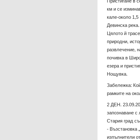
Пристигане в с
км и се измина
кале-около 1,5
Девинска река.
Цялото й трасе
природни, ист
развлечение, н
почивка в Широ
езера и присти
Нощувка.
Забележка: Кой
рамките на око
2 ДЕН. 23.09.2
запознаване с 
Стария град съ
- Възстановка 
изпълнители от