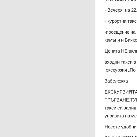
- Вечеря на 22.
- курортна такс
-посещение на 
камъни и Бачк
Цената НЕ вкл
входни такси в
екскурзия „По 
Забележка
ЕКСКУРЗИЯТА
ТРЪГВАНЕ.ТУ
такси са валид
управата на ме
Носете удобни 