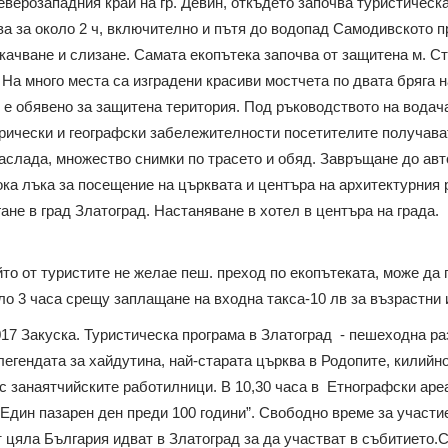
еверозападния край на гр. Девин, откъдето започва туристическа
ва за около 2 ч, включително и пътя до водопад Самодивското п
 качване и слизане. Самата екопътека започва от защитена м. С
 На много места са изградени красиви мостчета по двата бряга н
 е обявено за защитена територия. Под ръководството на водача
орически и географски забележителности посетителите получав
аслада, множество снимки по трасето и обяд. Завръщане до ав
ка лъка за посещение на църквата и центъра на архитектурния
гане в град Златоград. Настаняване в хотел в центъра на града.
то от туристите не желае пеш. преход по екопътеката, може да 
ло 3 часа срещу заплащане на входна такса-10 лв за възрастни и
017 Закуска. Туристическа програма в Златоград - пешеходна р
легендата за хайдутина, най-старата църква в Родопите, килий
с занаятчийските работилници. В 10,30 часа в Етнографски аре
„Един пазарен ден преди 100 години”. Свободно време за участи
 цяла България идват в Златоград за да участват в събитието