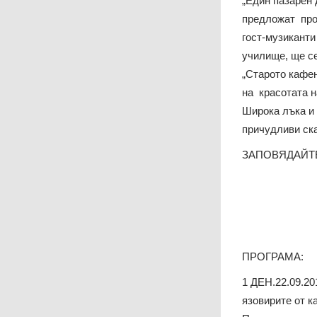
„Един пазарен 
предложат прод
гост-музиканти
училище, ще се
„Старото кафен
на красотата 
Широка лъка и 
причудливи ска
ЗАПОВЯДАЙТЕ
ПРОГРАМА:
1 ДЕН.22.09.20
язовирите от к