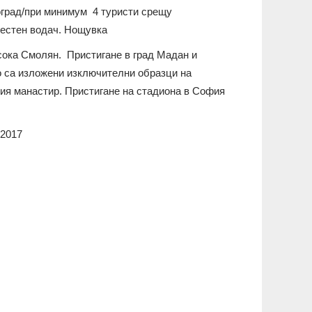
оград/при минимум 4 туристи срещу
местен водач. Нощувка
осока Смолян. Пристигане в град Мадан и
о са изложени изключителни образци на
кия манастир. Пристигане на стадиона в София
 2017