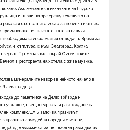
та екопътека „Струилица”. Пътеката е дълга 3,5
ръскало. Ако желаете се изкачвате на Гяурско
труилица и върви нагоре срещу течението на
а реката и съответните места за почивка и отдих.
 преминаване по пътеката, като за всички
ат необходимата информация от водача. Време за
тобуса и отпътуване към Златоград. Кратка
 резерват. Преминаваме покрай Смолянските
 Вечеря в ресторанта на хотела с жива музика.
ползва минералните извори в нейното начало в
 6 лева за деца.
азходка до паметника на Делю войвода и
ното училище, свещолеярната и разглеждане на
ален комплекс/ЕАК/ започва празникът
е в празника-самодейни народни състави,
.Следобяд възможност за пешеходна разходка из